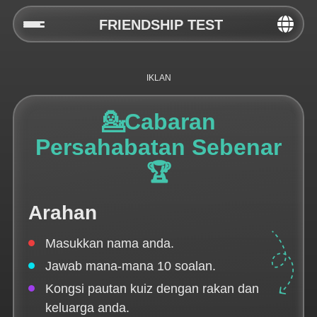
FRIENDSHIP TEST
Home
Social
💁Cabaran
Privacy
Persahabatan Sebenar
FAQ's
🏆
Terms & Conditions
Arahan
About us
Masukkan nama anda.
Contact us
Jawab mana-mana 10 soalan.
Kongsi pautan kuiz dengan rakan dan
keluarga anda.