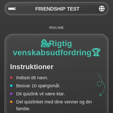
FRIENDSHIP TEST
Home
Social
💁Rigtig
Privacy
venskabsudfordring🏆
FAQ's
Instruktioner
Terms & Conditions
Indtast dit navn.
About us
Besvar 10 spørgsmål.
Contact us
Dit quizlink vil være klar.
Del quizlinket med dine venner og din
familie.