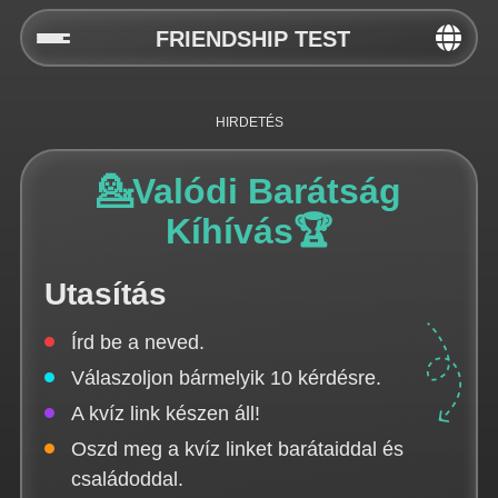
FRIENDSHIP TEST
Home
Social
💁Valódi Barátság
Privacy
Kíhívás🏆
FAQ's
Utasítás
Terms & Conditions
Írd be a neved.
About us
Válaszoljon bármelyik 10 kérdésre.
Contact us
A kvíz link készen áll!
Oszd meg a kvíz linket barátaiddal és
családoddal.